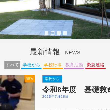
最新情報
NEWS
すべて
学校から
学校行事
教育活動
緊急連絡
NEW
学校から
令和8年度 基礎救
2026年7月28日