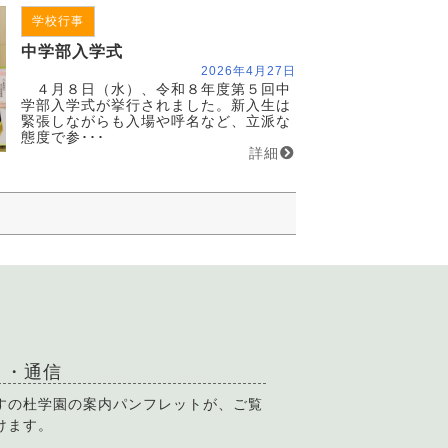
学校行事
中学部入学式
2026年4月27日
４月８日（水）、令和８年度第５回中
学部入学式が挙行されました。新入生は
緊張しながらも入場や呼名など、立派な
態度で参･･･
詳細
り・通信
すの杜学園の案内パンフレットが、ご覧
けます。