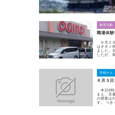
教育活動
職場体験
６月２６
はオギノ
ました。
したが、幸
学校から
６月３日
本日8時
まえ、児
の授業は
す。 つき･