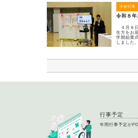
学校行事
令和８年
４月８日
生方をお
学期始業
しました。
行事予定
年間行事予定がP