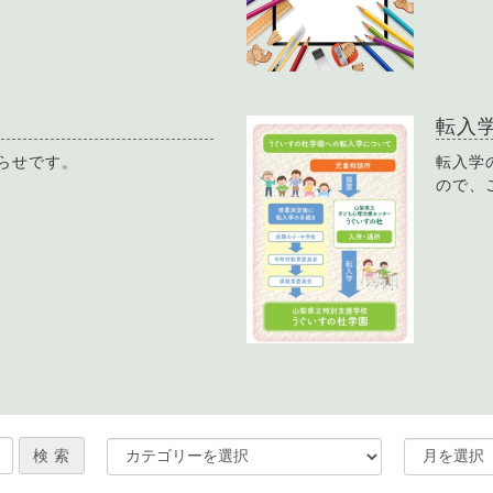
転入
らせです。
転入学
ので、