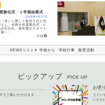
度新任式・１学期始業式
2026年4月27日
（水）に新しく転任された先
迎えし、令和８年度新任式・1
式が行われ、新年度がスタート
新･･･
詳細
NEWSリスト
学校から
学校行事
教育活動
ピックアップ
PICK UP
お便
DFでご覧いただけます。
うぐい
いただ