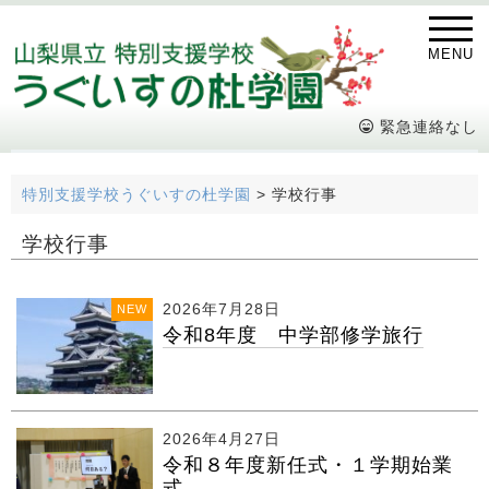
MENU
緊急連絡なし
特別支援学校うぐいすの杜学園
>
学校行事
学校行事
2026年7月28日
NEW
令和8年度 中学部修学旅行
2026年4月27日
令和８年度新任式・１学期始業
式